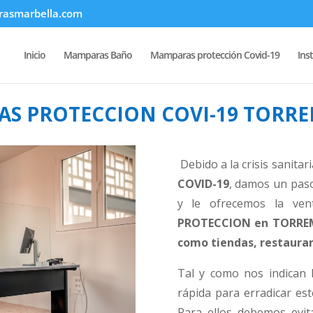
asmarbella.com
Inicio
Mamparas Baño
Mamparas protección Covid-19
Ins
S PROTECCION COVI-19 TORR
Debido a la crisis sanitar
COVID-19
, damos un paso
y le ofrecemos la ve
PROTECCION en TORREMO
como tiendas, restauran
Tal y como nos indican l
rápida para erradicar est
Para ellos debemos evita