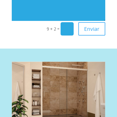
Enviar
=
9 + 2